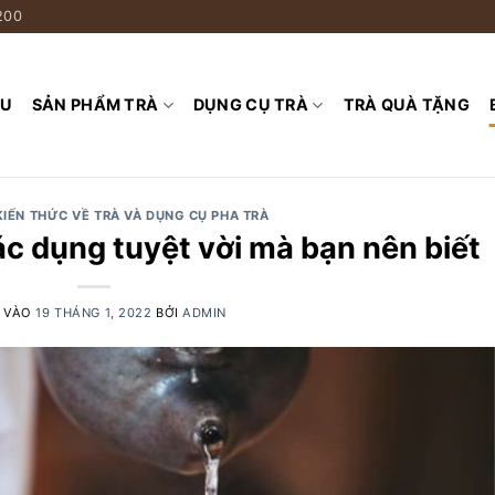
200
ỆU
SẢN PHẨM TRÀ
DỤNG CỤ TRÀ
TRÀ QUÀ TẶNG
KIẾN THỨC VỀ TRÀ VÀ DỤNG CỤ PHA TRÀ
c dụng tuyệt vời mà bạn nên biết
 VÀO
19 THÁNG 1, 2022
BỞI
ADMIN