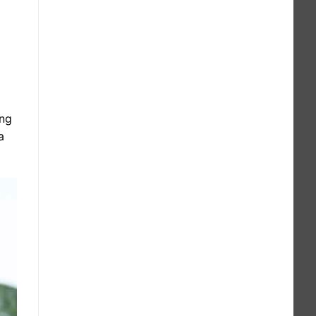
ung
a