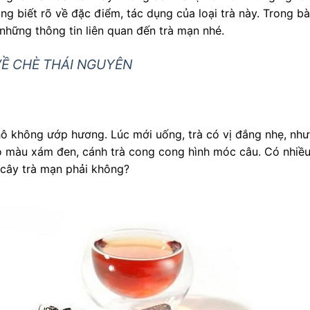
ũng biết rõ về đặc điểm, tác dụng của loại trà này. Trong bà
n những thông tin liên quan đến trà mạn nhé.
VỀ CHÈ THÁI NGUYÊN
khô không ướp hương. Lúc mới uống, trà có vị đắng nhẹ, nh
có màu xám đen, cánh trà cong cong hình móc câu. Có nhiề
 cây trà mạn phải không?