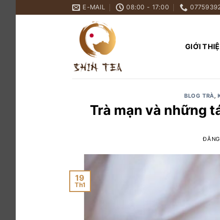
Bỏ
E-MAIL
08:00 - 17:00
0775939
qua
nội
dung
GIỚI THI
BLOG TRÀ
,
Trà mạn và những tá
ĐĂNG
19
Th1