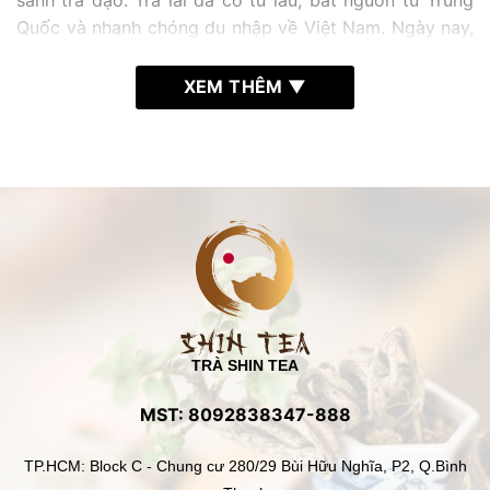
sành trà đạo. Trà lài đã có từ lâu, bắt nguồn từ Trung
Quốc và nhanh chóng du nhập về Việt Nam. Ngày nay,
đây là loại trà rất phổ biến và rất được ưa chuộng. Vậy
trà lài có gì đặc biệt? Chúng có tốt cho sức khỏe
XEM THÊM ▼
người dùng khi uống thường xuyên hay không?
TRÀ SHIN TEA
MST: 8092838347-888
TP.HCM: Block C - Chung cư 280/29 Bùi Hữu Nghĩa, P2, Q.Bình