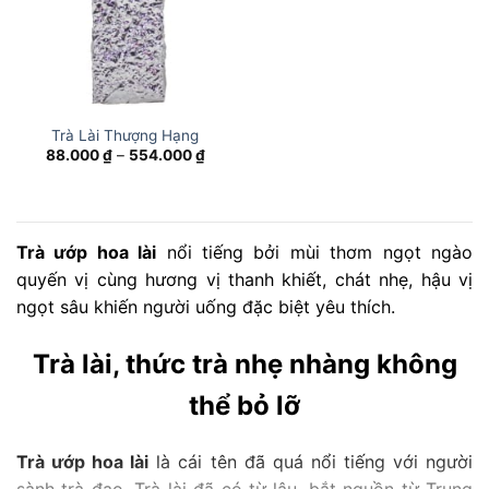
Trà Lài Thượng Hạng
Khoảng
88.000
₫
–
554.000
₫
giá:
từ
88.000 ₫
đến
554.000 ₫
Trà ướp hoa lài
nổi tiếng bởi mùi thơm ngọt ngào
quyến vị cùng hương vị thanh khiết, chát nhẹ, hậu vị
ngọt sâu khiến người uống đặc biệt yêu thích.
Trà lài, thức trà nhẹ nhàng không
thể bỏ lỡ
Trà ướp hoa lài
là cái tên đã quá nổi tiếng với người