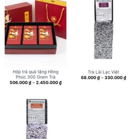
Hộp trà quà tặng Hồng
Trà Lài Lạc Việt
Phúc 300 Gram Trà
Khoản
68.000
₫
–
330.000
₫
giá:
Khoảng
506.000
₫
–
2.450.000
₫
từ
giá:
68.00
từ
đến
506.000 ₫
330.0
đến
2.450.000 ₫