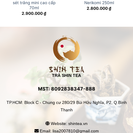
sét trắng mini cao cấp
Nerikomi 250ml
70ml
2.800.000
₫
2.900.000
₫
TRÀ SHIN TEA
MST: 8092838347-888
TP.HCM: Block C - Chung cư 280/29 Bùi Hữu Nghĩa, P2, Q.Bình
Thạnh
Website: shintea.vn
Email: lisa2007810@gmail.com