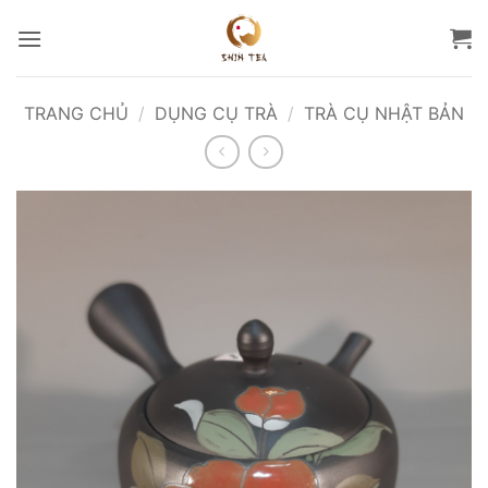
Bỏ
qua
nội
dung
TRANG CHỦ
/
DỤNG CỤ TRÀ
/
TRÀ CỤ NHẬT BẢN