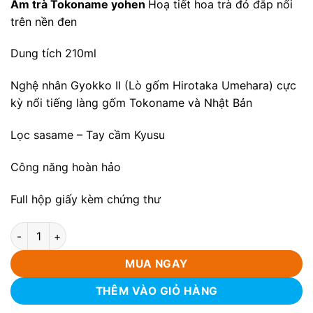
Ấm trà Tokoname yohen
Hoạ tiết hoa trà đỏ đắp nổi
trên nền đen
Dung tích 210ml
Nghệ nhân Gyokko II (Lò gốm Hirotaka Umehara) cực
kỳ nổi tiếng làng gốm Tokoname và Nhật Bản
Lọc sasame – Tay cầm Kyusu
Công năng hoàn hảo
Full hộp giấy kèm chứng thư
Ấm trà Tokoname yohen Hoạ tiết hoa trà 210ml số lượng
MUA NGAY
THÊM VÀO GIỎ HÀNG