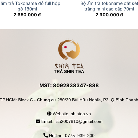
 ấm trà Tokoname đỏ full hộp
Bộ ấm trà tokoname đất sé
gỗ 180ml
trắng mini cao cấp 70ml
2.650.000
₫
2.900.000
₫
TRÀ SHIN TEA
MST: 8092838347-888
TP.HCM: Block C - Chung cư 280/29 Bùi Hữu Nghĩa, P2, Q.Bình Thạn
Website: shintea.vn
Email: lisa2007810@gmail.com
Hotline: 0775. 939. 200