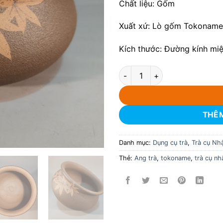
Chất liệu: Gốm
Xuất xứ: Lò gốm Tokoname
Kích thước: Đường kính mi
Ang trà Tokoname Hoạ tiết lá
THÊM
Danh mục:
Dụng cụ trà
,
Trà cụ Nh
Thẻ:
Ang trà
,
tokoname
,
trà cụ nh