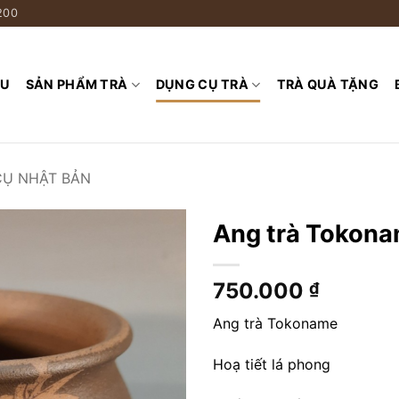
200
ỆU
SẢN PHẨM TRÀ
DỤNG CỤ TRÀ
TRÀ QUÀ TẶNG
CỤ NHẬT BẢN
Ang trà Tokonam
750.000
₫
Ang trà Tokoname
Hoạ tiết lá phong