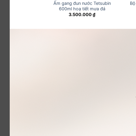
ame hoạ tiết lá
Ấm gang đun nước Tetsubin
Bộ
nh bát nhã 350ml
600ml hoạ tiết mưa đá
0.000
₫
3.500.000
₫