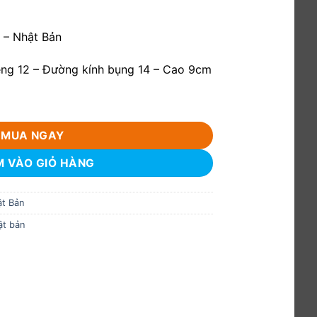
 – Nhật Bản
ệng 12 – Đường kính bụng 14 – Cao 9cm
 phong số lượng
MUA NGAY
 VÀO GIỎ HÀNG
ật Bản
ật bản