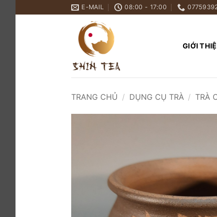
Bỏ
E-MAIL
08:00 - 17:00
0775939
qua
nội
dung
GIỚI THI
TRANG CHỦ
/
DỤNG CỤ TRÀ
/
TRÀ 