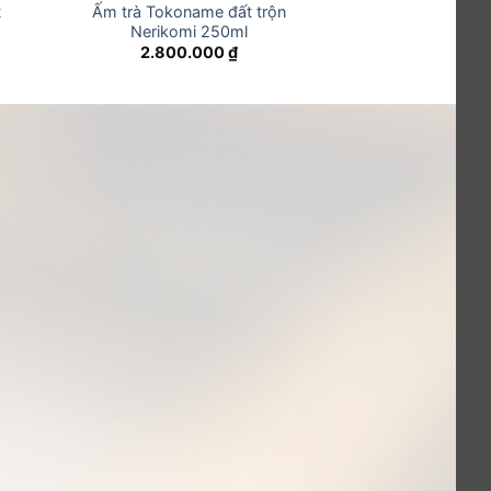
t
Ấm trà Tokoname đất trộn
Nerikomi 250ml
2.800.000
₫
h