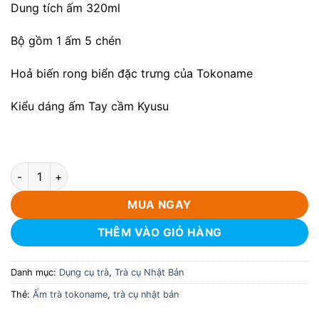
Dung tích ấm 320ml
Bộ gồm 1 ấm 5 chén
Hoả biến rong biển đặc trưng của Tokoname
Kiểu dáng ấm Tay cầm Kyusu
Bộ ấm trà Tokoname hoả biến Mogake 320ml số lượng
MUA NGAY
THÊM VÀO GIỎ HÀNG
Danh mục:
Dụng cụ trà
,
Trà cụ Nhật Bản
Thẻ:
Ấm trà tokoname
,
trà cụ nhật bản