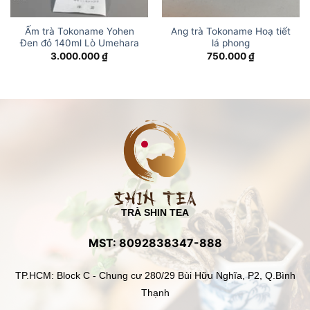
Ấm trà Tokoname Yohen
Ang trà Tokoname Hoạ tiết
Đen đỏ 140ml Lò Umehara
lá phong
3.000.000
₫
750.000
₫
TRÀ SHIN TEA
MST: 8092838347-888
TP.HCM: Block C - Chung cư 280/29 Bùi Hữu Nghĩa, P2, Q.Bình
Thạnh