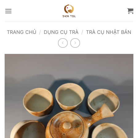
Bỏ
qua
nội
dung
TRANG CHỦ
/
DỤNG CỤ TRÀ
/
TRÀ CỤ NHẬT BẢN