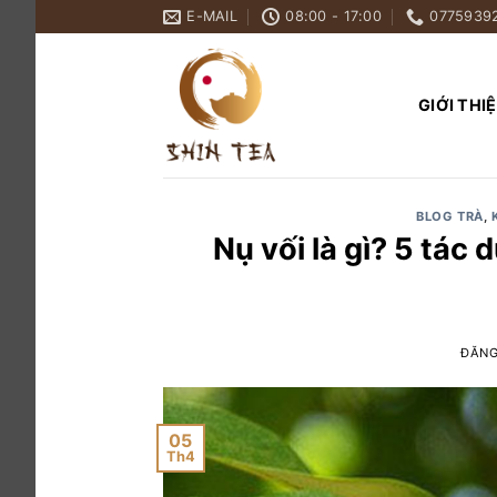
Bỏ
E-MAIL
08:00 - 17:00
0775939
qua
nội
dung
GIỚI THI
BLOG TRÀ
,
Nụ vối là gì? 5 tác
ĐĂN
05
Th4