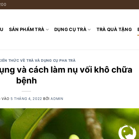
200
ỆU
SẢN PHẨM TRÀ
DỤNG CỤ TRÀ
TRÀ QUÀ TẶNG
KIẾN THỨC VỀ TRÀ VÀ DỤNG CỤ PHA TRÀ
 dụng và cách làm nụ vối khô chữa
bệnh
G VÀO
5 THÁNG 4, 2022
BỞI
ADMIN