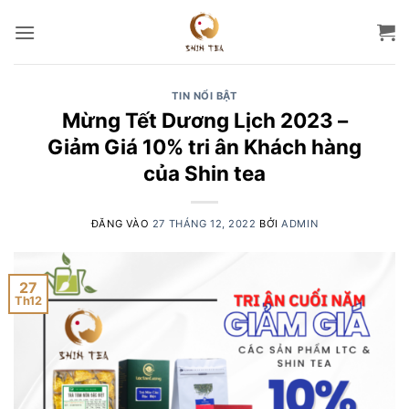
Bỏ
qua
nội
dung
TIN NỔI BẬT
Mừng Tết Dương Lịch 2023 –
Giảm Giá 10% tri ân Khách hàng
của Shin tea
ĐĂNG VÀO
27 THÁNG 12, 2022
BỞI
ADMIN
27
Th12