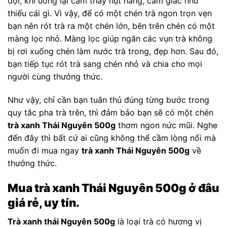
đợi, khi uống lại cảm thấy hụt hẫng, cảm giác như
thiếu cái gì. Vì vậy, để có một chén trà ngon trọn vẹn
bạn nên rót trà ra một chén lớn, bên trên chén có một
màng lọc nhỏ. Màng lọc giúp ngăn các vụn trà không
bị rơi xuống chén làm nước trà trong, đẹp hơn. Sau đó,
bạn tiếp tục rót trà sang chén nhỏ và chia cho mọi
người cùng thưởng thức.
Như vậy, chỉ cần bạn tuân thủ đúng từng bước trong
quy tắc pha trà trên, thì đảm bảo bạn sẽ có một chén
trà xanh Thái Nguyên 500g
thơm ngon nức mũi. Nghe
đến đây thì bất cứ ai cũng không thể cầm lòng nổi mà
muốn đi mua ngay
trà xanh Thái Nguyên 500g
về
thưởng thức.
Mua trà xanh Thái Nguyên 500g ở đâu
giá rẻ, uy tín.
Trà xanh thái Nguyên 500g
là loại trà có hương vị