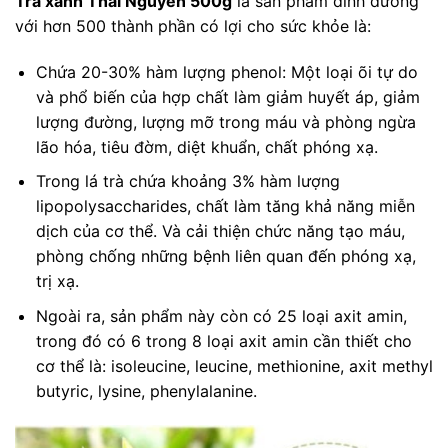
Trà xanh Thái Nguyên 500g
là sản phẩm dinh dưỡng
với hơn 500 thành phần có lợi cho sức khỏe là:
Chứa 20-30% hàm lượng phenol: Một loại õi tự do
và phổ biến của hợp chất làm giảm huyết áp, giảm
lượng đường, lượng mỡ trong máu và phòng ngừa
lão hóa, tiêu đờm, diệt khuẩn, chất phóng xạ.
Trong lá trà chứa khoảng 3% hàm lượng
lipopolysaccharides, chất làm tăng khả năng miễn
dịch của cơ thể. Và cải thiện chức năng tạo máu,
phòng chống những bệnh liên quan đến phóng xạ,
trị xạ.
Ngoài ra, sản phẩm này còn có 25 loại axit amin,
trong đó có 6 trong 8 loại axit amin cần thiết cho
cơ thể là: isoleucine, leucine, methionine, axit methyl
butyric, lysine, phenylalanine.