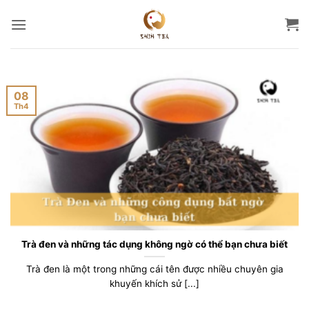
Bỏ
qua
nội
dung
08
Th4
Trà đen và những tác dụng không ngờ có thể bạn chưa biết
Trà đen là một trong những cái tên được nhiều chuyên gia
khuyến khích sử [...]